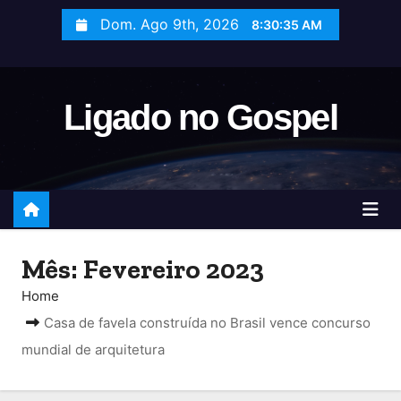
S
Dom. Ago 9th, 2026
8:30:35 AM
k
i
p
Ligado no Gospel
t
o
c
o
n
t
e
Mês:
Fevereiro 2023
n
Home
t
Casa de favela construída no Brasil vence concurso
mundial de arquitetura