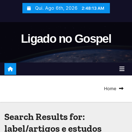
S
Qui. Ago 6th, 2026
2:48:13 AM
k
i
p
Ligado no Gospel
t
o
c
o
n
t
e
Home
n
t
Search Results for:
label/artigos e estudos